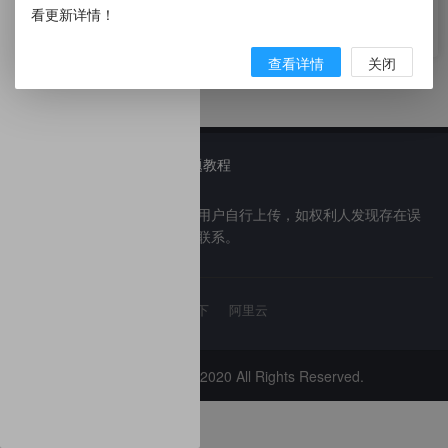
被 NASA、SpaceX 禁用，
荣威RX5 PLUS 亮相广州，三
看更新详情！
FBI 警告的 Zoom，究竟哪里
大终身权益是惊喜
6年前
6年前
9
3385
12
2159
出了错？
查看详情
关闭
晨星博客
主题介绍
主题教程
免责声明：本网站部分内容由用户自行上传，如权利人发现存在误
传其作品情形，请及时与本站联系。
友情链接:
晨星博客
百度一下
阿里云
Copyright © 2013-2020 All Rights Reserved.