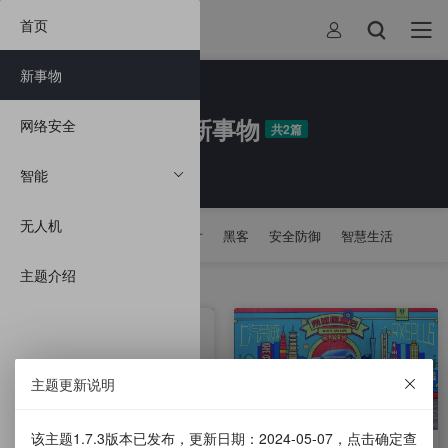
首页
新事物
新事物
网络安全
共2篇
智能
无人机
热门标签：
解锁手机
芯片
黑客
安全防御
智慧生活
实景驾驶
机器人
微软
谷歌
甲骨文
主题介绍
人工智能
人脸识别
智慧零售
内存安全
自动驾驶
主题更新说明
该主题1.7.3版本已发布，更新日期：2024-05-07，点击确定查